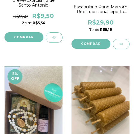
Breve/Exorcismo de
Santo Antonio
Escapulário Pano Marrom
Rito Tradicional c/porta
R$9,50
R$9,50
medalha
R$29,90
2
x de
R$5,54
7
x de
R$5,16
5
%
OFF