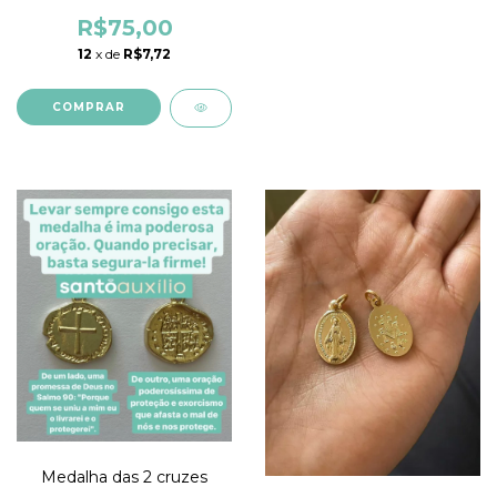
100% Cera de Abelha
R$75,00
12
x de
R$7,72
Medalha das 2 cruzes