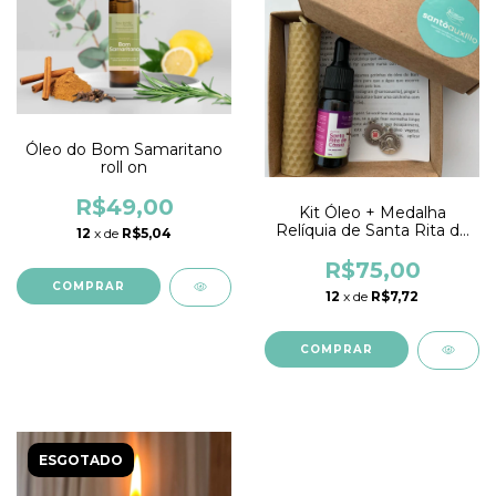
Óleo do Bom Samaritano
roll on
R$49,00
Kit Óleo + Medalha
Relíquia de Santa Rita de
12
x de
R$5,04
Cássia + Vela de Cera de
Abelha
R$75,00
12
x de
R$7,72
ESGOTADO