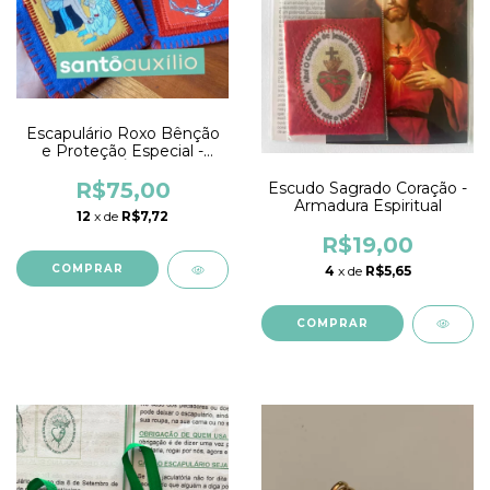
Escapulário Roxo Bênção
e Proteção Especial -
FEITO À MÃO
R$75,00
Escudo Sagrado Coração -
Armadura Espiritual
12
x de
R$7,72
R$19,00
4
x de
R$5,65