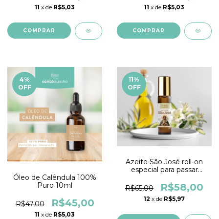
11
x de
R$5,03
11
x de
R$5,03
4
%
11
%
OFF
OFF
Azeite São José roll-on
especial para passar
Óleo de Calêndula 100%
fazendo pequenas cruzes
Puro 10ml
R$58,00
R$65,00
12
x de
R$5,97
R$45,00
R$47,00
11
x de
R$5,03