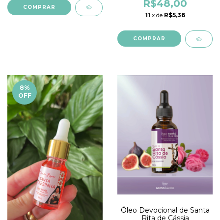
R$48,00
11
x de
R$5,36
8
%
OFF
Óleo Devocional de Santa
Rita de Cássia