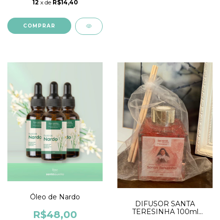
12
x de
R$14,40
Óleo de Nardo
DIFUSOR SANTA
TERESINHA 100ml
R$48,00
(PERFUME