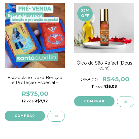
22
%
OFF
Óleo de São Rafael (Deus
cura)
Escapulário Roxo Bênção
R$45,00
R$58,00
e Proteção Especial -
11
x de
R$5,03
FEITO À MÃO
R$75,00
12
x de
R$7,72