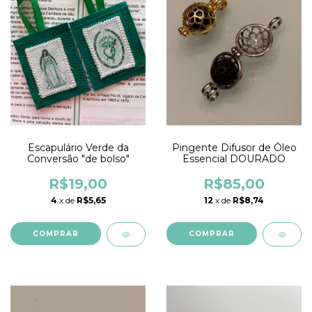
Escapulário Verde da
Pingente Difusor de Óleo
Conversão "de bolso"
Essencial DOURADO
R$19,00
R$85,00
4
x de
R$5,65
12
x de
R$8,74