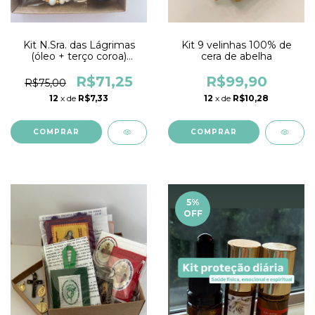
Kit N.Sra. das Lágrimas
Kit 9 velinhas 100% de
(óleo + terço coroa)
cera de abelha
PRESENTE
R$71,25
R$99,90
R$75,00
12
x de
R$7,33
12
x de
R$10,28
5
%
OFF