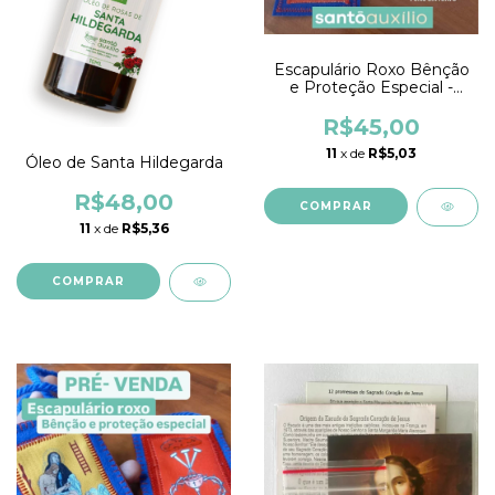
Escapulário Roxo Bênção
e Proteção Especial -
SIMPLES
R$45,00
11
x de
R$5,03
Óleo de Santa Hildegarda
R$48,00
11
x de
R$5,36