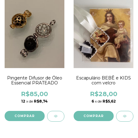
Pingente Difusor de Óleo
Escapulário BEBÊ e KIDS
Essencial PRATEADO
com velcro
R$85,00
R$28,00
12
x de
R$8,74
6
x de
R$5,62