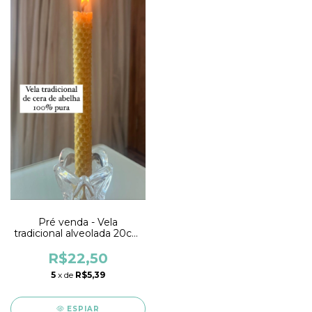
Pré venda - Vela
tradicional alveolada 20cm
altura x 2cm de diâmetro
de cera de abelha 100%
R$22,50
pura
5
x de
R$5,39
ESPIAR