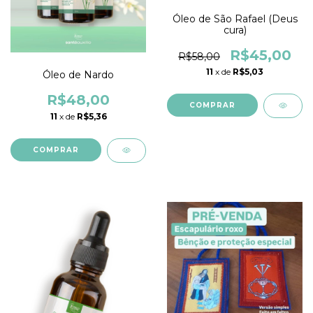
Óleo de São Rafael (Deus
cura)
R$45,00
R$58,00
11
x de
R$5,03
Óleo de Nardo
R$48,00
11
x de
R$5,36