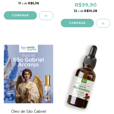
11
x de
R$5,36
EXTRAORDINÁRIO)
R$99,90
12
x de
R$10,28
Óleo de São Gabriel