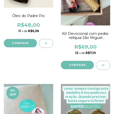
Óleo do Padre Pio
R$48,00
11
x de
R$5,36
Kit Devocional com pedra-
relíquia São Miguel
Arcanjo
R$69,00
12
x de
R$7,10
5
%
OFF