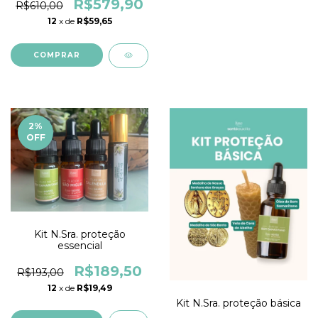
R$579,90
R$610,00
12
x de
R$59,65
2
%
OFF
Kit N.Sra. proteção
essencial
R$189,50
R$193,00
12
x de
R$19,49
Kit N.Sra. proteção básica