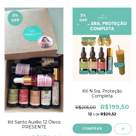
5
%
3
%
OFF
OFF
Kit N.Sra. Proteção
Completa
R$199,50
R$205,00
12
x de
R$20,52
Kit Santo Auxílio 12 Óleos
PRESENTE