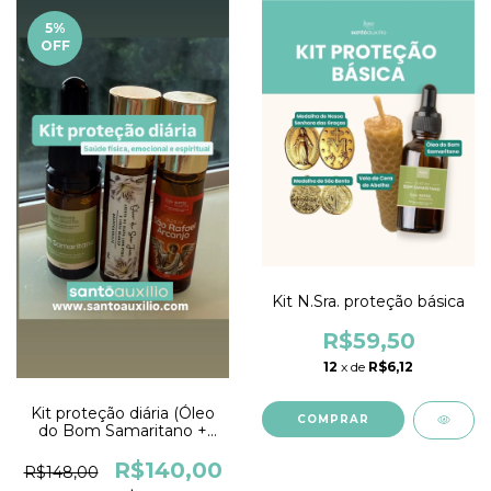
5
%
OFF
Kit N.Sra. proteção básica
R$59,50
12
x de
R$6,12
Kit proteção diária (Óleo
do Bom Samaritano +
azeite de São José + óleo
de São Rafael)
R$140,00
R$148,00