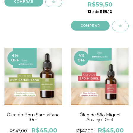
R$59,50
12
x de
R$6,12
4
%
4
%
OFF
OFF
Óleo do Bom Samaritano
Óleo de São Miguel
10ml
Arcanjo 10ml
R$45,00
R$45,00
R$47,00
R$47,00