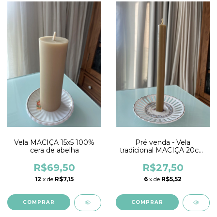
Vela MACIÇA 15x5 100%
Pré venda - Vela
cera de abelha
tradicional MACIÇA 20cm
altura x 2cm diâmetro
100% cera de abelha
R$69,50
R$27,50
12
x de
R$7,15
6
x de
R$5,52