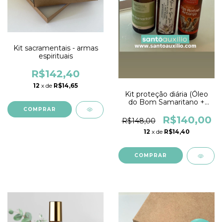
Kit sacramentais - armas
espirituais
R$142,40
12
x de
R$14,65
Kit proteção diária (Óleo
do Bom Samaritano +
azeite de São José + óleo
de São Rafael)
R$140,00
R$148,00
12
x de
R$14,40