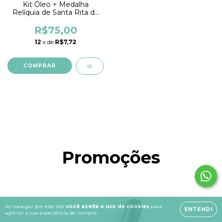
Kit Óleo + Medalha
Relíquia de Santa Rita de
Cássia + Vela de Cera de
Abelha
R$75,00
12
x de
R$7,72
Promoções
Ao navegar por este site
você aceita o uso de cookies
para
ENTENDI
agilizar a sua experiência de compra.