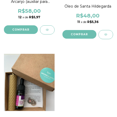
Arcanjo (auxiliar para
gestar, SONO e crianças)
Óleo de Santa Hildegarda
R$58,00
R$48,00
12
x de
R$5,97
11
x de
R$5,36