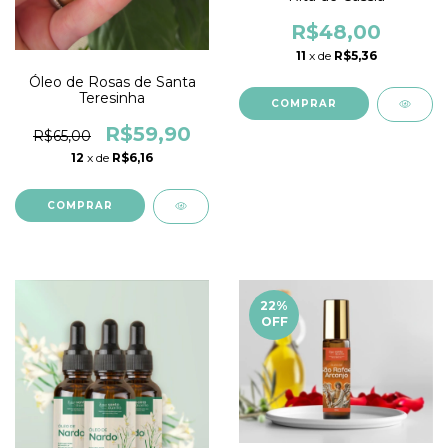
R$48,00
11
x de
R$5,36
Óleo de Rosas de Santa
Teresinha
R$59,90
R$65,00
12
x de
R$6,16
22
%
OFF