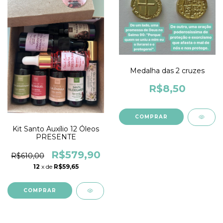
Medalha das 2 cruzes
R$8,50
Kit Santo Auxílio 12 Óleos
PRESENTE
R$579,90
R$610,00
12
x de
R$59,65